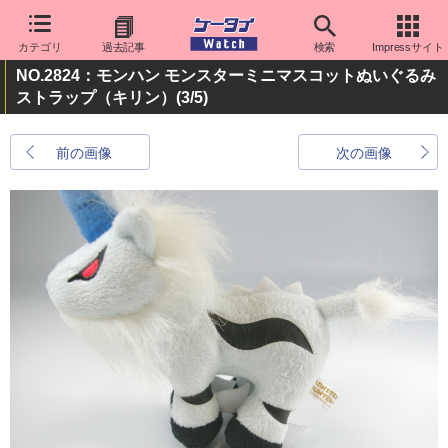
カテゴリ
過去記事
検索
Impressサイト
NO.2824：モンハン モンスターミニマスコットぬいぐるみ
ストラップ（キリン）
(3/5)
前の画像
次の画像