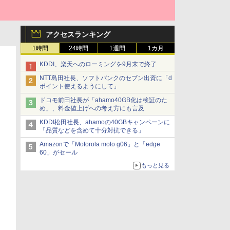
アクセスランキング
1時間
24時間
1週間
1カ月
KDDI、楽天へのローミングを9月末で終了
NTT島田社長、ソフトバンクのセブン出資に「d
ポイント使えるようにして」
ドコモ前田社長が「ahamo40GB化は検証のた
め」、料金値上げへの考え方にも言及
KDDI松田社長、ahamoの40GBキャンペーンに
「品質などを含めて十分対抗できる」
Amazonで「Motorola moto g06」と「edge
60」がセール
もっと見る