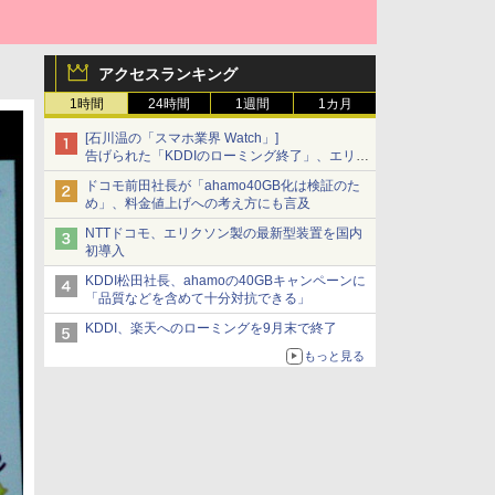
アクセスランキング
1時間
24時間
1週間
1カ月
[石川温の「スマホ業界 Watch」]
告げられた「KDDIのローミング終了」、エリア
マップの落とし穴と楽天モバイルの課題
ドコモ前田社長が「ahamo40GB化は検証のた
め」、料金値上げへの考え方にも言及
NTTドコモ、エリクソン製の最新型装置を国内
初導入
KDDI松田社長、ahamoの40GBキャンペーンに
「品質などを含めて十分対抗できる」
KDDI、楽天へのローミングを9月末で終了
もっと見る