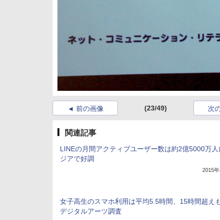
(23/49)
前の画像
次
関連記事
LINEの月間アクティブユーザー数は約2億5000万
ジアで好調
2015
女子高生のスマホ利用は平均5.5時間、15時間超え
デジタルアーツ調査