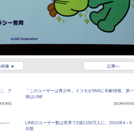
の画像
記事へ
人に、ア
「このユーザーは青少年」ドコモがSNSに年齢情報、第一
弾はLINE
年4月30日
2013年9月9
も――
LINEのユーザー数は世界で2億1100万人に、2015年4～6
月期