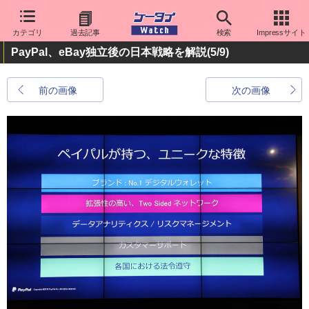
カテゴリ
過去記事
検索
Impressサイト
PayPal、eBay独立後の日本戦略を解説
(5/9)
前の画像
次の画像