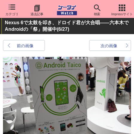
カテゴリ
過去記事
検索
Impressサイト
Nexus 6で太鼓を叩き、ドロイド君が大合唱――六本木で
Androidの「祭」開催中
(6/27)
前の画像
次の画像