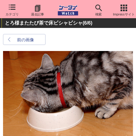
カテゴリ
過去記事
検索
Impressサイト
とろ様またたび茶で床ビシャビシャ
(6/6)
前の画像