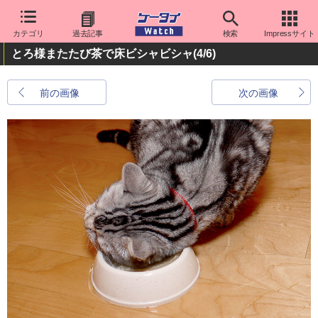
カテゴリ
過去記事
検索
Impressサイト
とろ様またたび茶で床ビシャビシャ
(4/6)
前の画像
次の画像