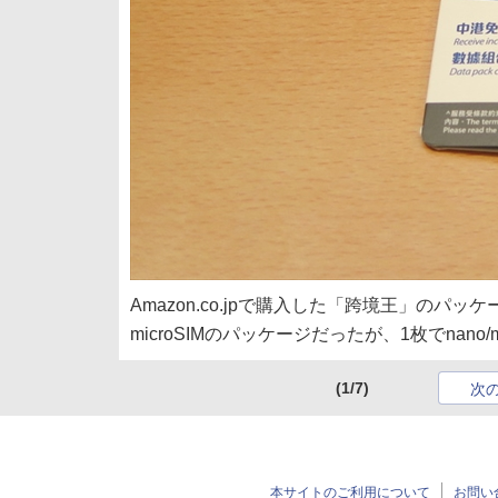
Amazon.co.jpで購入した「跨境王」の
microSIMのパッケージだったが、1枚でnan
(1/7)
次
本サイトのご利用について
お問い