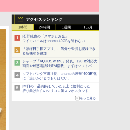
アクセスランキング
1時間
24時間
1週間
1カ月
[石野純也の「スマホとお金」]
ワイモバイルはahamo 40GBを追わない――単
身向け「超おトク割」の安さと1年限定の注意
「ほぼ日手帳アプリ」、気分や習慣を記録でき
点
る新機能を追加
シャープ「AQUOS wish6」発表、120Hz対応大
画面や迷惑電話対策AI搭載、まずはソフトバン
クの法人向け
ソフトバンク宮川社長、ahamoの増量“40GB”化
に「追いかけるつもりはない」
[本日の一品]期待していた以上に便利だった！
折り曲げ自在のシリコン製スマホスタンド
もっと見る