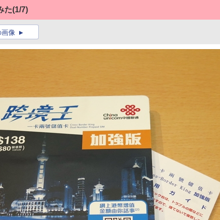
みた
(1/7)
の画像