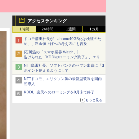
アクセスランキング
1時間
24時間
1週間
1カ月
ドコモ前田社長が「ahamo40GB化は検証のた
め」、料金値上げへの考え方にも言及
[石川温の「スマホ業界 Watch」]
告げられた「KDDIのローミング終了」、エリア
マップの落とし穴と楽天モバイルの課題
NTT島田社長、ソフトバンクのセブン出資に「d
ポイント使えるようにして」
NTTドコモ、エリクソン製の最新型装置を国内
初導入
KDDI、楽天へのローミングを9月末で終了
もっと見る