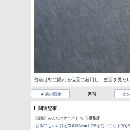
普段は袖に隠れる位置に着用し、盤面を見た
(5/6)
前の画像
次
関連記事
みんなのケータイ
by
白根雅彦
連載
新製品もいいけど新iOS/watchOSを使いこなす方