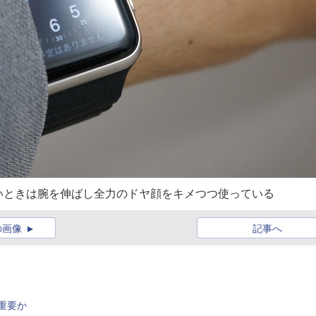
いときは腕を伸ばし全力のドヤ顔をキメつつ使っている
の画像
記事へ
が重要か