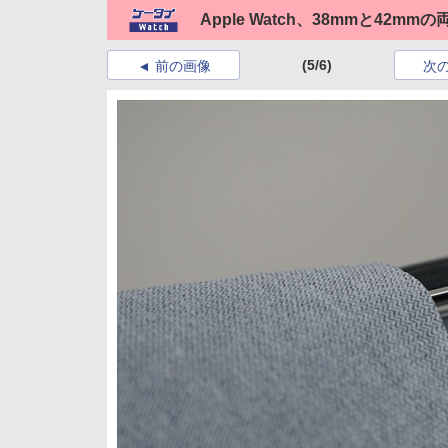
Apple Watch、38mmと42m
(5/6)
前の画像
次