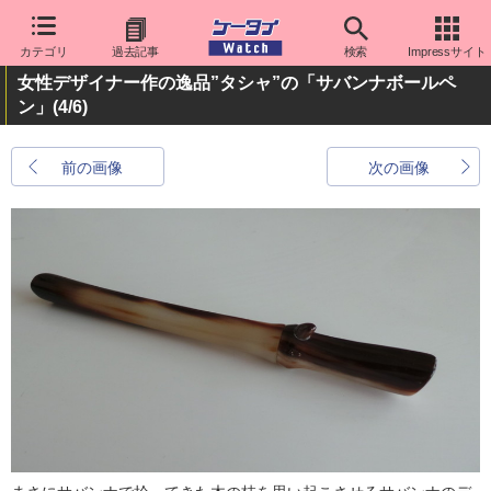
カテゴリ
過去記事
検索
Impressサイト
女性デザイナー作の逸品”タシャ”の「サバンナボールペ
ン」
(4/6)
前の画像
次の画像