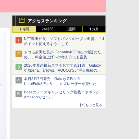
アクセスランキング
1時間
24時間
1週間
1カ月
NTT島田社長、ソフトバンクのセブン出資に「d
ポイント使えるようにして」
ドコモ前田社長が「ahamo40GB化は検証のた
め」、料金値上げへの考え方にも言及
2026年夏の最新スマホおすすめ11選 Galaxy
やXperia、arrows、AQUOSなど注目機種の特
徴は
本日8月7日発売「Galaxy Z Fold8
Ultra/Fold8/Flip8」、カズレーザーが驚いた「そ
ば屋のメニュー並みの薄さ」
Boseのノイズキャンセリング搭載イヤホンが
Amazonでセール
もっと見る