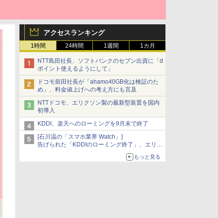
アクセスランキング
1時間
24時間
1週間
1カ月
NTT島田社長、ソフトバンクのセブン出資に「d
ポイント使えるようにして」
ドコモ前田社長が「ahamo40GB化は検証のた
め」、料金値上げへの考え方にも言及
NTTドコモ、エリクソン製の最新型装置を国内
初導入
KDDI、楽天へのローミングを9月末で終了
[石川温の「スマホ業界 Watch」]
告げられた「KDDIのローミング終了」、エリア
マップの落とし穴と楽天モバイルの課題
もっと見る