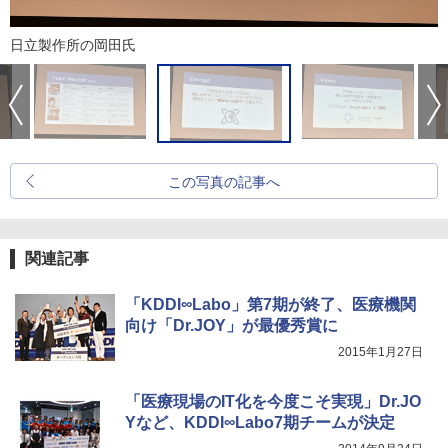
日立製作所の岡田氏
この写真の記事へ
関連記事
「KDDI∞Labo」第7期が終了、医療機関
向け「Dr.JOY」が最優秀賞に
2015年1月27日
「医療現場のIT化を今度こそ実現」Dr.JO
Yなど、KDDI∞Labo7期チームが決定