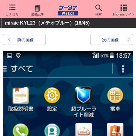
カテゴリ
過去記事
検索
Impressサイト
miraie KYL23（メテオブルー）
(16/45)
前の画像
次の画像