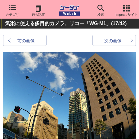
カテゴリ
過去記事
検索
Impressサイト
気楽に使える多目的カメラ、リコー「WG-M1」
(17/42)
前の画像
次の画像