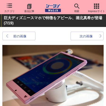
カテゴリ
過去記事
検索
Impressサイト
巨大ディズニースマホで特徴をアピール、堀北真希が登場
(7/19)
前の画像
次の画像