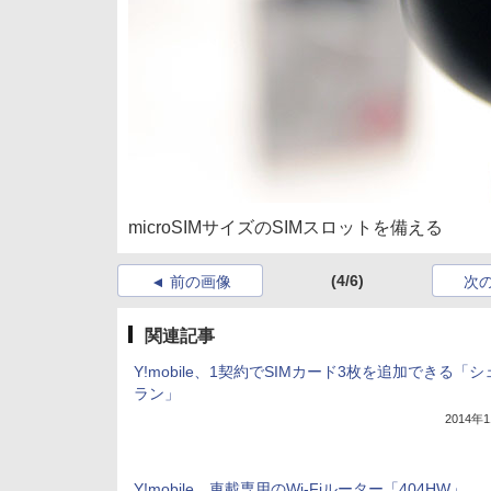
microSIMサイズのSIMスロットを備える
(4/6)
前の画像
次
関連記事
Y!mobile、1契約でSIMカード3枚を追加できる「
ラン」
2014年
Y!mobile、車載専用のWi-Fiルーター「404HW」