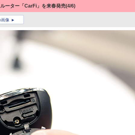
なるルーター「CarFi」を来春発売
(4/6)
の画像