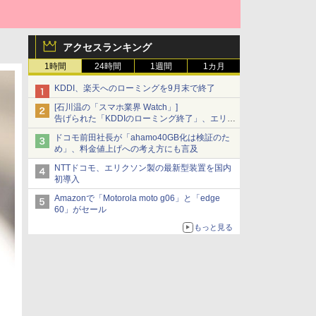
アクセスランキング
1時間
24時間
1週間
1カ月
KDDI、楽天へのローミングを9月末で終了
[石川温の「スマホ業界 Watch」]
告げられた「KDDIのローミング終了」、エリア
マップの落とし穴と楽天モバイルの課題
ドコモ前田社長が「ahamo40GB化は検証のた
め」、料金値上げへの考え方にも言及
NTTドコモ、エリクソン製の最新型装置を国内
初導入
Amazonで「Motorola moto g06」と「edge
60」がセール
もっと見る