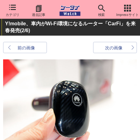
カテゴリ
過去記事
検索
Impressサイト
Y!mobile、車内がWi-Fi環境になるルーター「CarFi」を来
春発売
(2/6)
前の画像
次の画像