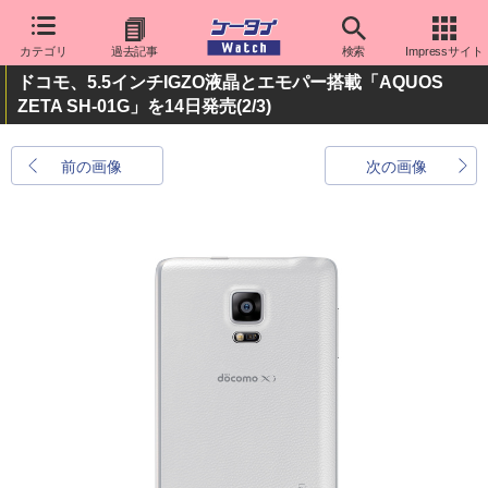
カテゴリ
過去記事
検索
Impressサイト
ドコモ、5.5インチIGZO液晶とエモパー搭載「AQUOS
ZETA SH-01G」を14日発売
(2/3)
前の画像
次の画像