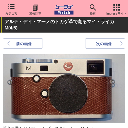
カテゴリ
過去記事
検索
Impressサイト
アルテ・ディ・マーノのトカゲ革で創るマイ・ライカ
M
(4/6)
前の画像
次の画像