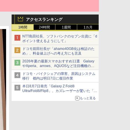
アクセスランキング
1時間
24時間
1週間
1カ月
NTT島田社長、ソフトバンクのセブン出資に「d
ポイント使えるようにして」
ドコモ前田社長が「ahamo40GB化は検証のた
め」、料金値上げへの考え方にも言及
2026年夏の最新スマホおすすめ11選 Galaxy
やXperia、arrows、AQUOSなど注目機種の特
徴は
ドコモ・バイクシェアの障害、原因はシステム
移行 都内は明日7日に復旧作業
本日8月7日発売「Galaxy Z Fold8
Ultra/Fold8/Flip8」、カズレーザーが驚いた「そ
ば屋のメニュー並みの薄さ」
もっと見る