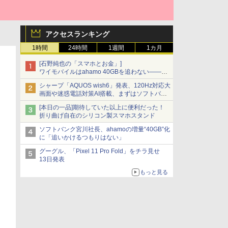
アクセスランキング
1時間
24時間
1週間
1カ月
[石野純也の「スマホとお金」]
ワイモバイルはahamo 40GBを追わない――単
身向け「超おトク割」の安さと1年限定の注意
シャープ「AQUOS wish6」発表、120Hz対応大
点
画面や迷惑電話対策AI搭載、まずはソフトバン
クの法人向け
[本日の一品]期待していた以上に便利だった！
折り曲げ自在のシリコン製スマホスタンド
ソフトバンク宮川社長、ahamoの増量“40GB”化
に「追いかけるつもりはない」
グーグル、「Pixel 11 Pro Fold」をチラ見せ
13日発表
もっと見る