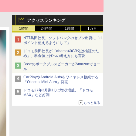
アクセスランキング
1時間
24時間
1週間
1カ月
NTT島田社長、ソフトバンクのセブン出資に「d
ポイント使えるようにして」
ドコモ前田社長が「ahamo40GB化は検証のた
め」、料金値上げへの考え方にも言及
BoseのポータブルスピーカーがAmazonでセー
ル
CarPlayやAndroid Autoをワイヤレス接続する
「Ottocast Mini Aura」発売
ドコモ27年3月期1Qは増収増益、「ドコモ
MAX」など好調
もっと見る