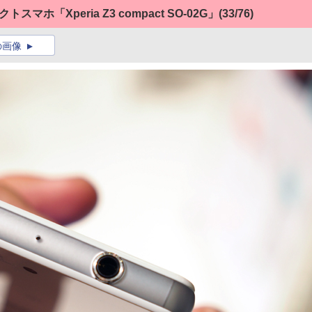
ホ「Xperia Z3 compact SO-02G」
(33/76)
の画像