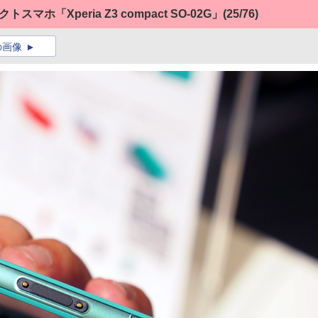
ホ「Xperia Z3 compact SO-02G」
(25/76)
の画像