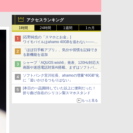
アクセスランキング
1時間
24時間
1週間
1カ月
[石野純也の「スマホとお金」]
ワイモバイルはahamo 40GBを追わない――単
身向け「超おトク割」の安さと1年限定の注意
「ほぼ日手帳アプリ」、気分や習慣を記録でき
点
る新機能を追加
シャープ「AQUOS wish6」発表、120Hz対応大
画面や迷惑電話対策AI搭載、まずはソフトバン
クの法人向け
ソフトバンク宮川社長、ahamoの増量“40GB”化
に「追いかけるつもりはない」
[本日の一品]期待していた以上に便利だった！
折り曲げ自在のシリコン製スマホスタンド
もっと見る