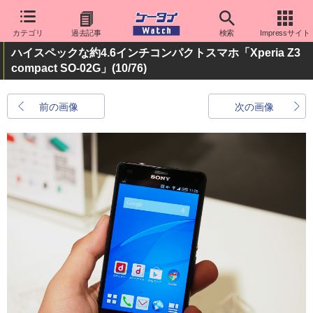
カテゴリ
過去記事
検索
Impressサイト
ハイスペックな約4.6インチコンパクトスマホ「Xperia Z3
compact SO-02G」
(10/76)
前の画像
次の画像