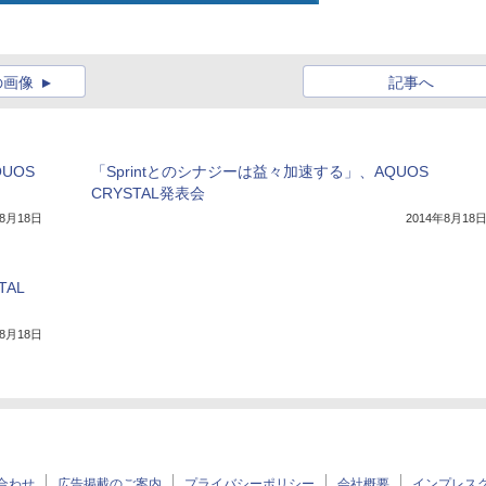
の画像
記事へ
UOS
「Sprintとのシナジーは益々加速する」、AQUOS
CRYSTAL発表会
年8月18日
2014年8月18
AL
年8月18日
合わせ
広告掲載のご案内
プライバシーポリシー
会社概要
インプレス