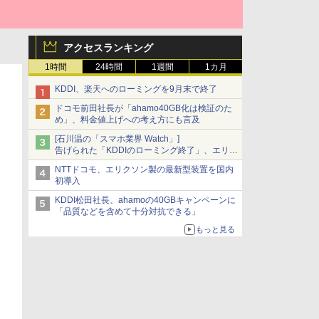
アクセスランキング
1時間
24時間
1週間
1カ月
KDDI、楽天へのローミングを9月末で終了
ドコモ前田社長が「ahamo40GB化は検証のた
め」、料金値上げへの考え方にも言及
[石川温の「スマホ業界 Watch」]
告げられた「KDDIのローミング終了」、エリア
マップの落とし穴と楽天モバイルの課題
NTTドコモ、エリクソン製の最新型装置を国内
初導入
KDDI松田社長、ahamoの40GBキャンペーンに
「品質などを含めて十分対抗できる」
もっと見る