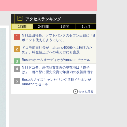
アクセスランキング
1時間
24時間
1週間
1カ月
NTT島田社長、ソフトバンクのセブン出資に「d
ポイント使えるようにして」
ドコモ前田社長が「ahamo40GB化は検証のた
め」、料金値上げへの考え方にも言及
BoseのホームオーディオがAmazonでセール
NTTドコモ、通信品質改善の現在地は「道半
ば」 都市部に優先投資で年度内の改善目指す
Boseのノイズキャンセリング搭載イヤホンが
Amazonでセール
もっと見る