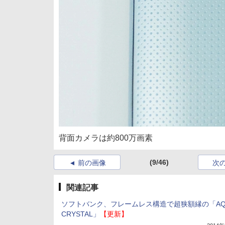
背面カメラは約800万画素
(9/46)
前の画像
次
関連記事
ソフトバンク、フレームレス構造で超狭額縁の「AQ
CRYSTAL」
【更新】