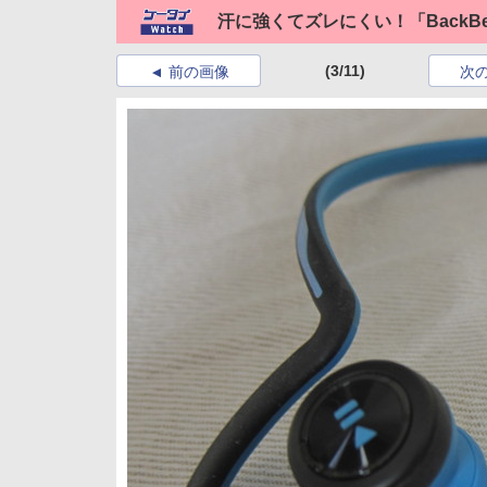
汗に強くてズレにくい！「BackBea
(3/11)
前の画像
次