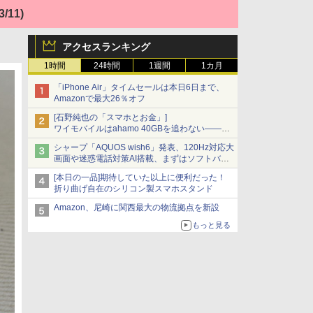
3/11)
アクセスランキング
1時間
24時間
1週間
1カ月
「iPhone Air」タイムセールは本日6日まで、
Amazonで最大26％オフ
[石野純也の「スマホとお金」]
ワイモバイルはahamo 40GBを追わない――単
身向け「超おトク割」の安さと1年限定の注意
シャープ「AQUOS wish6」発表、120Hz対応大
点
画面や迷惑電話対策AI搭載、まずはソフトバン
クの法人向け
[本日の一品]期待していた以上に便利だった！
折り曲げ自在のシリコン製スマホスタンド
Amazon、尼崎に関西最大の物流拠点を新設
もっと見る