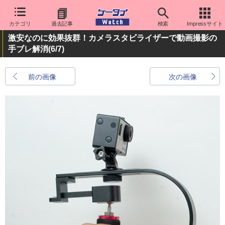
カテゴリ
過去記事
検索
Impressサイト
激安なのに効果抜群！カメラスタビライザーで動画撮影の
手ブレ解消
(6/7)
前の画像
次の画像