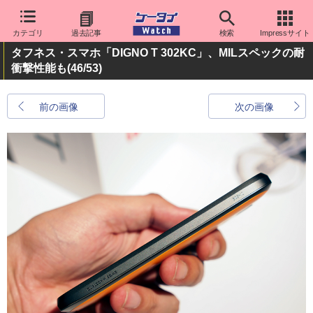
カテゴリ
過去記事
検索
Impressサイト
タフネス・スマホ「DIGNO T 302KC」、MILスペックの耐
衝撃性能も
(46/53)
前の画像
次の画像