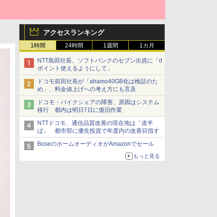
アクセスランキング
1時間
24時間
1週間
1カ月
NTT島田社長、ソフトバンクのセブン出資に「d
ポイント使えるようにして」
ドコモ前田社長が「ahamo40GB化は検証のた
め」、料金値上げへの考え方にも言及
ドコモ・バイクシェアの障害、原因はシステム
移行 都内は明日7日に復旧作業
NTTドコモ、通信品質改善の現在地は「道半
ば」 都市部に優先投資で年度内の改善目指す
BoseのホームオーディオがAmazonでセール
もっと見る