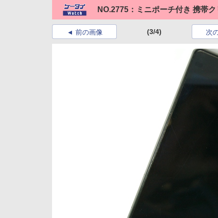
NO.2775：ミニポーチ付き 携帯
(3/4)
前の画像
次