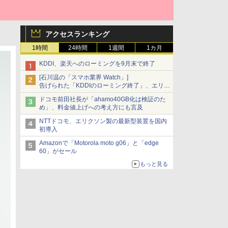
アクセスランキング
1時間
24時間
1週間
1カ月
KDDI、楽天へのローミングを9月末で終了
[石川温の「スマホ業界 Watch」]
告げられた「KDDIのローミング終了」、エリア
マップの落とし穴と楽天モバイルの課題
ドコモ前田社長が「ahamo40GB化は検証のた
め」、料金値上げへの考え方にも言及
NTTドコモ、エリクソン製の最新型装置を国内
初導入
Amazonで「Motorola moto g06」と「edge
60」がセール
もっと見る