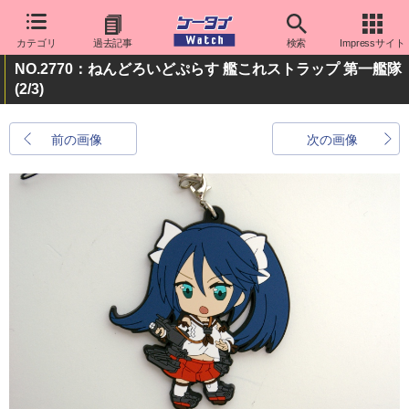
カテゴリ
過去記事
検索
Impressサイト
NO.2770：ねんどろいどぷらす 艦これストラップ 第一艦隊
(2/3)
前の画像
次の画像