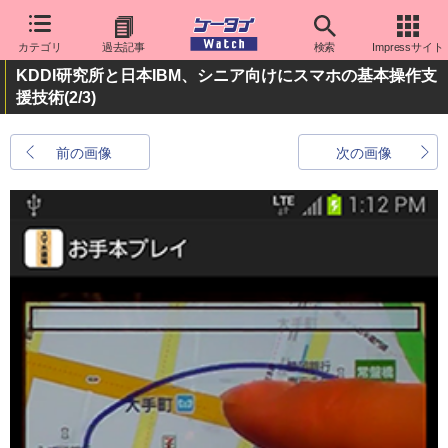
カテゴリ
過去記事
検索
Impressサイト
KDDI研究所と日本IBM、シニア向けにスマホの基本操作支
援技術
(2/3)
前の画像
次の画像