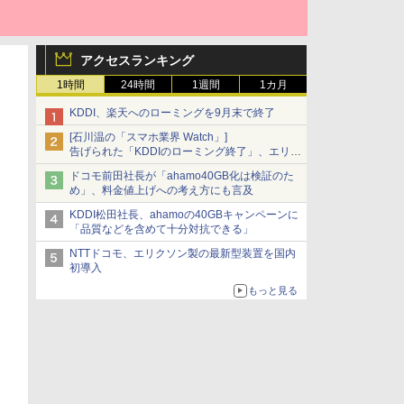
アクセスランキング
1時間
24時間
1週間
1カ月
KDDI、楽天へのローミングを9月末で終了
[石川温の「スマホ業界 Watch」]
告げられた「KDDIのローミング終了」、エリア
マップの落とし穴と楽天モバイルの課題
ドコモ前田社長が「ahamo40GB化は検証のた
め」、料金値上げへの考え方にも言及
KDDI松田社長、ahamoの40GBキャンペーンに
「品質などを含めて十分対抗できる」
NTTドコモ、エリクソン製の最新型装置を国内
初導入
もっと見る