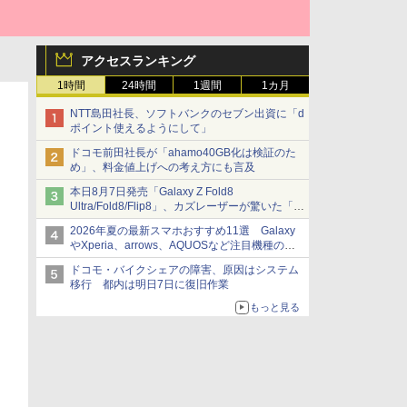
アクセスランキング
1時間
24時間
1週間
1カ月
NTT島田社長、ソフトバンクのセブン出資に「d
ポイント使えるようにして」
ドコモ前田社長が「ahamo40GB化は検証のた
め」、料金値上げへの考え方にも言及
本日8月7日発売「Galaxy Z Fold8
Ultra/Fold8/Flip8」、カズレーザーが驚いた「そ
ば屋のメニュー並みの薄さ」
2026年夏の最新スマホおすすめ11選 Galaxy
やXperia、arrows、AQUOSなど注目機種の特
徴は
ドコモ・バイクシェアの障害、原因はシステム
移行 都内は明日7日に復旧作業
もっと見る