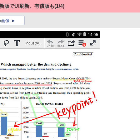
」最新版でUI刷新、有償版も
(1/4)
の画像