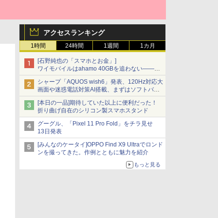
アクセスランキング
1時間
24時間
1週間
1カ月
[石野純也の「スマホとお金」]
ワイモバイルはahamo 40GBを追わない――単
身向け「超おトク割」の安さと1年限定の注意
シャープ「AQUOS wish6」発表、120Hz対応大
点
画面や迷惑電話対策AI搭載、まずはソフトバン
クの法人向け
[本日の一品]期待していた以上に便利だった！
折り曲げ自在のシリコン製スマホスタンド
グーグル、「Pixel 11 Pro Fold」をチラ見せ
13日発表
[みんなのケータイ]OPPO Find X9 Ultraでロンド
ンを撮ってきた。作例とともに魅力を紹介
もっと見る