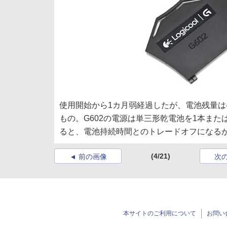
使用開始から1カ月弱経過したが、電池残量
もの。G602の電源は単三形乾電池を1本また
ると、電池持続時間とのトレードオフになる
(4/21)
前の画像
次
本サイトのご利用について
お問い