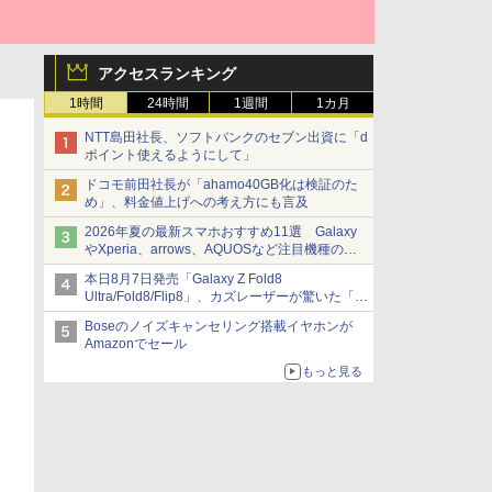
アクセスランキング
1時間
24時間
1週間
1カ月
NTT島田社長、ソフトバンクのセブン出資に「d
ポイント使えるようにして」
ドコモ前田社長が「ahamo40GB化は検証のた
め」、料金値上げへの考え方にも言及
2026年夏の最新スマホおすすめ11選 Galaxy
やXperia、arrows、AQUOSなど注目機種の特
徴は
本日8月7日発売「Galaxy Z Fold8
Ultra/Fold8/Flip8」、カズレーザーが驚いた「そ
ば屋のメニュー並みの薄さ」
Boseのノイズキャンセリング搭載イヤホンが
Amazonでセール
もっと見る