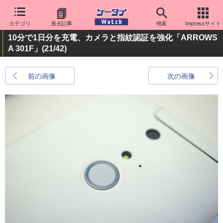
カテゴリ
過去記事
検索
Impressサイト
10分で1日分を充電、カメラと指紋認証を強化「ARROWS
A 301F」
(21/42)
前の画像
次の画像