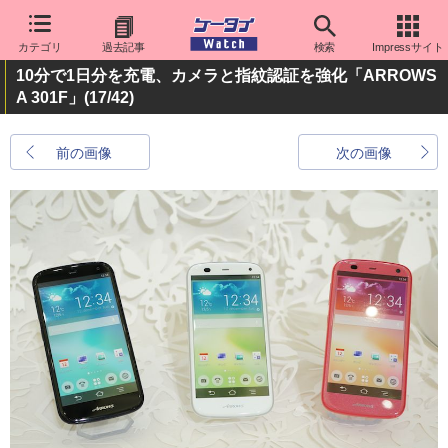
カテゴリ
過去記事
検索
Impressサイト
10分で1日分を充電、カメラと指紋認証を強化「ARROWS
A 301F」
(17/42)
前の画像
次の画像