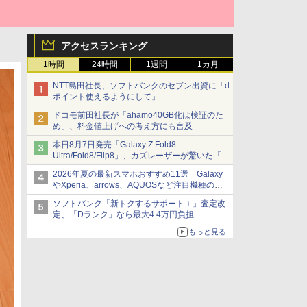
アクセスランキング
1時間
24時間
1週間
1カ月
NTT島田社長、ソフトバンクのセブン出資に「d
ポイント使えるようにして」
ドコモ前田社長が「ahamo40GB化は検証のた
め」、料金値上げへの考え方にも言及
本日8月7日発売「Galaxy Z Fold8
Ultra/Fold8/Flip8」、カズレーザーが驚いた「そ
ば屋のメニュー並みの薄さ」
2026年夏の最新スマホおすすめ11選 Galaxy
やXperia、arrows、AQUOSなど注目機種の特
徴は
ソフトバンク「新トクするサポート＋」査定改
定、「Dランク」なら最大4.4万円負担
もっと見る