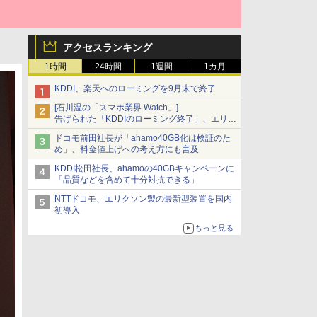
アクセスランキング
1時間
24時間
1週間
1カ月
KDDI、楽天へのローミングを9月末で終了
[石川温の「スマホ業界 Watch」]
告げられた「KDDIのローミング終了」、エリア
マップの落とし穴と楽天モバイルの課題
ドコモ前田社長が「ahamo40GB化は検証のた
め」、料金値上げへの考え方にも言及
KDDI松田社長、ahamoの40GBキャンペーンに
「品質などを含めて十分対抗できる」
NTTドコモ、エリクソン製の最新型装置を国内
初導入
もっと見る