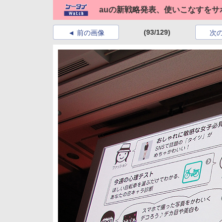
auの新戦略発表、使いこなすをサ
(93/129)
前の画像
次