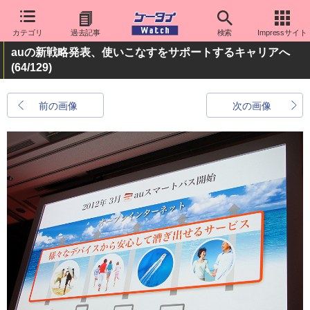
カテゴリ
過去記事
検索
Impressサイト
auの新戦略発表、使いこなすをサポートするキャリアへ
(64/129)
前の画像
次の画像