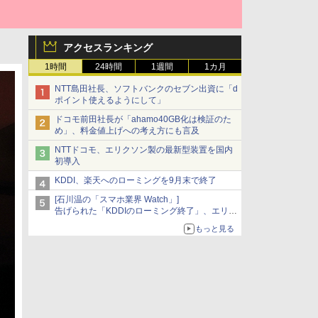
アクセスランキング
1時間
24時間
1週間
1カ月
NTT島田社長、ソフトバンクのセブン出資に「d
ポイント使えるようにして」
ドコモ前田社長が「ahamo40GB化は検証のた
め」、料金値上げへの考え方にも言及
NTTドコモ、エリクソン製の最新型装置を国内
初導入
KDDI、楽天へのローミングを9月末で終了
[石川温の「スマホ業界 Watch」]
告げられた「KDDIのローミング終了」、エリア
マップの落とし穴と楽天モバイルの課題
もっと見る