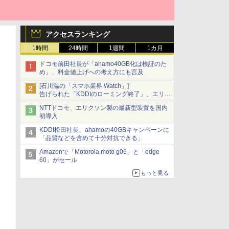
アクセスランキング
1時間
24時間
1週間
1カ月
ドコモ前田社長が「ahamo40GB化は検証のた
め」、料金値上げへの考え方にも言及
[石川温の「スマホ業界 Watch」]
告げられた「KDDIのローミング終了」、エリア
マップの落とし穴と楽天モバイルの課題
NTTドコモ、エリクソン製の最新型装置を国内
初導入
KDDI松田社長、ahamoの40GBキャンペーンに
「品質などを含めて十分対抗できる」
Amazonで「Motorola moto g06」と「edge
60」がセール
もっと見る