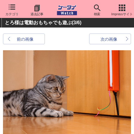
カテゴリ
過去記事
検索
Impressサイト
とろ様は電動おもちゃでも遊ぶ
(3/6)
前の画像
次の画像