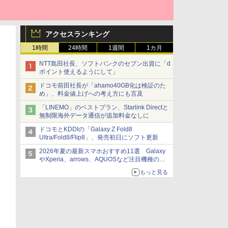
アクセスランキング
1時間
24時間
1週間
1カ月
NTT島田社長、ソフトバンクのセブン出資に「d
ポイント使えるようにして」
ドコモ前田社長が「ahamo40GB化は検証のた
め」、料金値上げへの考え方にも言及
「LINEMO」のベストプラン、Starlink Directと
無制限海外データ通信が追加料金なしに
ドコモとKDDIの「Galaxy Z Fold8
Ultra/Fold8/Flip8」、発売初日にソフト更新
2026年夏の最新スマホおすすめ11選 Galaxy
やXperia、arrows、AQUOSなど注目機種の特
徴は
もっと見る