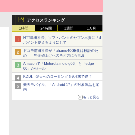
アクセスランキング
1時間
24時間
1週間
1カ月
NTT島田社長、ソフトバンクのセブン出資に「d
ポイント使えるようにして」
ドコモ前田社長が「ahamo40GB化は検証のた
め」、料金値上げへの考え方にも言及
Amazonで「Motorola moto g06」と「edge
60」がセール
KDDI、楽天へのローミングを9月末で終了
楽天モバイル、「Android 17」の対象製品を案
内
もっと見る