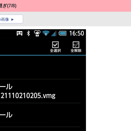
継ぎ
(7/8)
の画像