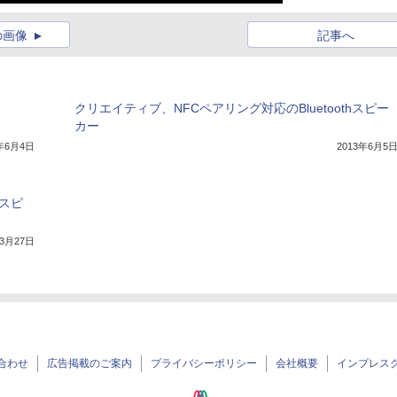
の画像
記事へ
クリエイティブ、NFCペアリング対応のBluetoothスピー
カー
4年6月4日
2013年6月5
hスピ
年3月27日
合わせ
広告掲載のご案内
プライバシーポリシー
会社概要
インプレス