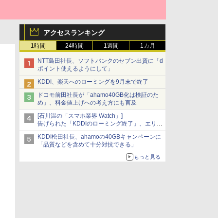
アクセスランキング
1時間
24時間
1週間
1カ月
NTT島田社長、ソフトバンクのセブン出資に「d
ポイント使えるようにして」
KDDI、楽天へのローミングを9月末で終了
ドコモ前田社長が「ahamo40GB化は検証のた
め」、料金値上げへの考え方にも言及
[石川温の「スマホ業界 Watch」]
告げられた「KDDIのローミング終了」、エリア
マップの落とし穴と楽天モバイルの課題
KDDI松田社長、ahamoの40GBキャンペーンに
「品質などを含めて十分対抗できる」
もっと見る