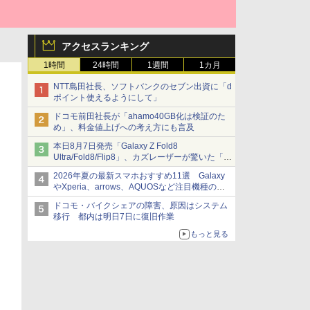
アクセスランキング
1時間
24時間
1週間
1カ月
NTT島田社長、ソフトバンクのセブン出資に「d
ポイント使えるようにして」
ドコモ前田社長が「ahamo40GB化は検証のた
め」、料金値上げへの考え方にも言及
本日8月7日発売「Galaxy Z Fold8
Ultra/Fold8/Flip8」、カズレーザーが驚いた「そ
ば屋のメニュー並みの薄さ」
2026年夏の最新スマホおすすめ11選 Galaxy
やXperia、arrows、AQUOSなど注目機種の特
徴は
ドコモ・バイクシェアの障害、原因はシステム
移行 都内は明日7日に復旧作業
もっと見る